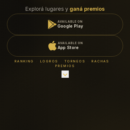
Explorá
lugares
y
ganá
premios
AVAILABLE ON
Google Play
AVAILABLE ON
App Store
RANKING
·
LOGROS
·
TORNEOS
·
RACHAS
·
PREMIOS